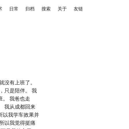
术
日常
归档
搜索
关于
友链
就没有上班了。
，只是陪伴。 我
。 我爸也走
 我从成都回来
所以我学车效果并
所以我觉得挺痛