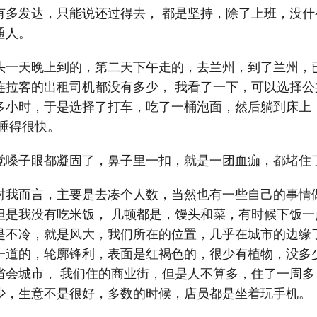
有多发达，只能说还过得去， 都是坚持，除了上班，没什
通人。
头一天晚上到的，第二天下午走的，去兰州，到了兰州，
连拉客的出租司机都没有多少， 我看了一下，可以选择公
多小时，于是选择了打车，吃了一桶泡面，然后躺到床上
睡得很快。
觉嗓子眼都凝固了，鼻子里一扣，就是一团血痂，都堵住
对我而言，主要是去凑个人数，当然也有一些自己的事情
但是我没有吃米饭， 几顿都是，馒头和菜，有时候下饭一
是不冷，就是风大，我们所在的位置，几乎在城市的边缘了
一道的，轮廓锋利，表面是红褐色的，很少有植物，没多
省会城市， 我们住的商业街，但是人不算多，住了一周多
少，生意不是很好，多数的时候，店员都是坐着玩手机。